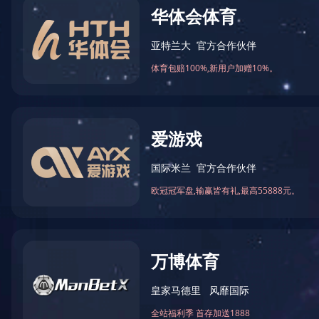
公司简介
厂容厂貌