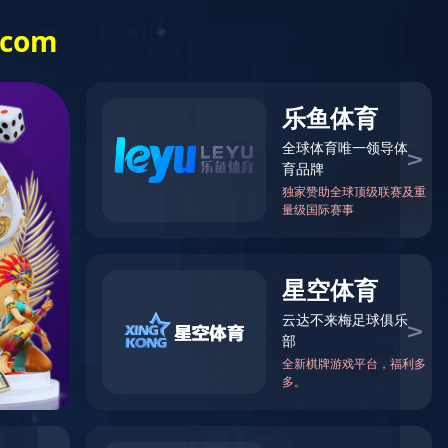
人力资源
开云电子(中国)
国际贸易