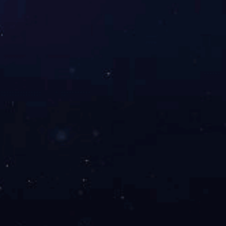
公司简介
空气悬挂
德式车桥
厂容厂貌
轻型悬挂
美式悬挂
资质荣誉
轮毂
德式悬挂
企业文化
其它车桥系列
制动鼓
其它悬挂系列
开云电子
液压转向车桥
卡钳
凹心车桥
盘刹车桥
Copyright © 开云电子 All Rights Reserved
鲁ICP备13014492号